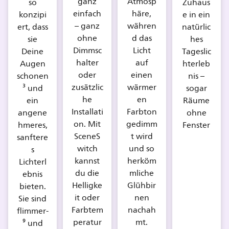
ganz
Atmosp
so
Zuhaus
einfach
häre,
konzipi
e in ein
– ganz
währen
ert, dass
natürlic
ohne
d das
sie
hes
Dimmsc
Licht
Deine
Tageslic
halter
auf
Augen
hterleb
oder
einen
schonen
nis –
zusätzlic
wärmer
³ und
sogar
he
en
ein
Räume
Installati
Farbton
angene
ohne
on. Mit
gedimm
hmeres,
Fenster
SceneS
t wird
sanftere
witch
und so
s
kannst
herköm
Lichterl
du die
mliche
ebnis
Helligke
Glühbir
bieten.
it oder
nen
Sie sind
Farbtem
nachah
flimmer-
peratur
mt.
⁹ und