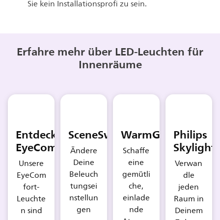
Sie kein Installationsprofi zu sein.
Erfahre mehr über LED-Leuchten für
Innenräume
Entdecke
SceneSwitch
WarmGlow
Philips
EyeComfort
Skylight
Ändere
Schaffe
Deine
eine
Unsere
Verwan
Beleuch
gemütli
EyeCom
dle
tungsei
che,
fort-
jeden
nstellun
einlade
Leuchte
Raum in
gen
nde
n sind
Deinem