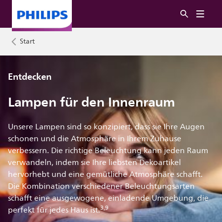
Start
Entdecken
Lampen für den Innenraum
Unsere Lampen sind so konzipiert, dass sie Ihre Augen
schonen und die Atmosphäre in Ihrem Zuhause
verbessern. Die richtige Beleuchtung kann jeden Raum
verwandeln, indem sie Ihre liebsten Dekoartikel
hervorhebt und eine gemütliche Atmosphäre schafft.
Die Kombination verschiedener Beleuchtungsarten
schafft eine ausgewogene, einladende Umgebung, die
3,9
perfekt für jedes Haus ist.