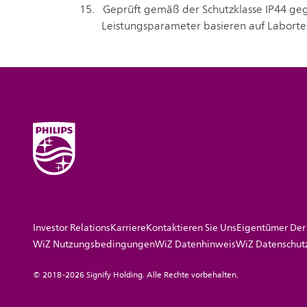
Geprüft gemäß der Schutzklasse IP44 gege
Leistungsparameter basieren auf Labortes
Investor Relations
Karriere
Kontaktieren Sie Uns
Eigentümer Der
WiZ Nutzungsbedingungen
WiZ Datenhinweis
WiZ Datenschut
© 2018-2026 Signify Holding. Alle Rechte vorbehalten.