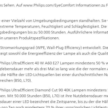
s Sehen. Auf www.Philips.com/EyeComfort Informationen zu F
sie einer Vielzahl von Umgebungsbedingungen standhalten. Si
extreme Temperaturen, Feuchtigkeit und Schlagfestigkeit. Die
bedingungen bis zu 50.000 Stunden. Ausführlichere Informatio
 in unseren Produktspezifikationen.
Stromwirkungsgrad (WPE, Wall-Plug Efficiency) entwickelt. Di
teigt sowohl die Energieeffizienz der Lampe als auch die Q
Philips UltraEfficient 40 W A60 E27 Lampen mindestens 50 % 
utzlebensdauer mehr als drei Mal so lang wie die der normale
r die Hälfte der LED-Lichtquellen bei einer durchschnittlichen
reichen (B50, L70).
 Philips UltraEfficient Diamond Cut 90 40K Lampen mindestens
 Mit 50.000 Stunden (B50, L70) ist ihre Nutzlebensdauer meh
uer einer LED bezeichnet die Zeitspanne, bis zu der die Hälf
 pro Tag noch mindestens 70 % ihrer ursprünglichen Lichtleistu