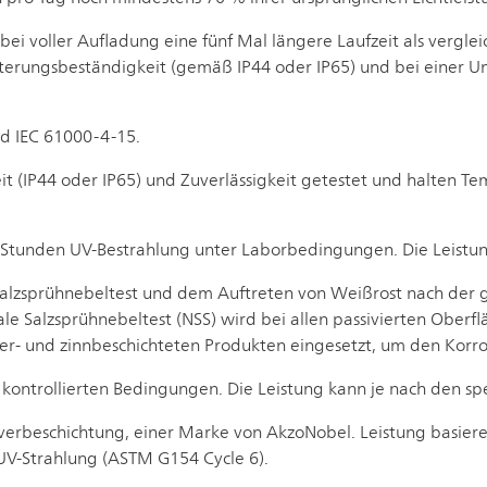
bei voller Aufladung eine fünf Mal längere Laufzeit als verglei
tterungsbeständigkeit (gemäß IP44 oder IP65) und bei einer
d IEC 61000-4-15.
it (IP44 oder IP65) und Zuverlässigkeit getestet und halten T
 Stunden UV-Bestrahlung unter Laborbedingungen. Die Leistu
alzsprühnebeltest und dem Auftreten von Weißrost nach der ge
rale Salzsprühnebeltest (NSS) wird bei allen passivierten Ober
fer- und zinnbeschichteten Produkten eingesetzt, um den Korro
r kontrollierten Bedingungen. Die Leistung kann je nach den s
lverbeschichtung, einer Marke von AkzoNobel. Leistung basier
 UV-Strahlung (ASTM G154 Cycle 6).