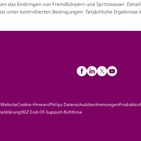
n das Eindringen von Fremdkörpern und Spritzwasser. Details z
ts unter kontrollierten Bedingungen. Tatsächliche Ergebnisse
 Website
Cookie-Hinweis
Philips Datenschutzbestimmungen
Produktsic
zerklärung
WiZ End-Of-Support-Richtlinie