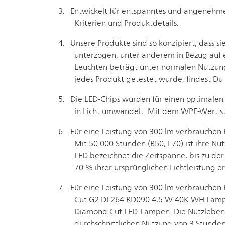
Entwickelt für entspanntes und angenehme
Kriterien und Produktdetails.
Unsere Produkte sind so konzipiert, dass 
unterzogen, unter anderem in Bezug auf 
Leuchten beträgt unter normalen Nutzungs
jedes Produkt getestet wurde, findest Du
Die LED-Chips wurden für einen optimalen 
in Licht umwandelt. Mit dem WPE-Wert s
Für eine Leistung von 300 lm verbrauchen 
Mit 50.000 Stunden (B50, L70) ist ihre N
LED bezeichnet die Zeitspanne, bis zu de
70 % ihrer ursprünglichen Lichtleistung er
Für eine Leistung von 300 lm verbrauchen
Cut G2 DL264 RD090 4,5 W 40K WH Lampen.
Diamond Cut LED-Lampen. Die Nutzlebensda
durchschnittlichen Nutzung von 3 Stunden