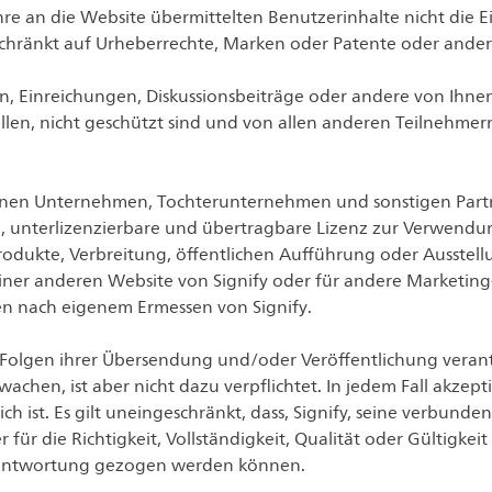
 Ihre an die Website übermittelten Benutzerinhalte nicht die
eschränkt auf Urheberrechte, Marken oder Patente oder ander
en, Einreichungen, Diskussionsbeiträge oder andere von Ihne
tellen, nicht geschützt sind und von allen anderen Teilneh
denen Unternehmen, Tochterunternehmen und sonstigen Partne
ve, unterlizenzierbare und übertragbare Lizenz zur Verwendu
Produkte, Verbreitung, öffentlichen Aufführung oder Ausstel
einer anderen Website von Signify oder für andere Marketin
ien nach eigenem Ermessen von Signify.
ie Folgen ihrer Übersendung und/oder Veröffentlichung verant
chen, ist aber nicht dazu verpflichtet. In jedem Fall akzep
ch ist. Es gilt uneingeschränkt, dass, Signify, seine verb
 für die Richtigkeit, Vollständigkeit, Qualität oder Gültigkei
Verantwortung gezogen werden können.