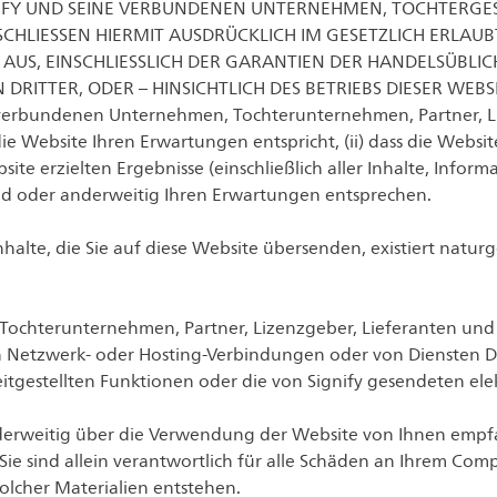
IFY UND SEINE VERBUNDENEN UNTERNEHMEN, TOCHTERGES
 SCHLIESSEN HIERMIT AUSDRÜCKLICH IM GESETZLICH ERL
AUS, EINSCHLIESSLICH DER GARANTIEN DER HANDELSÜBLIC
RITTER, ODER – HINSICHTLICH DES BETRIEBS DIESER WEBSI
erbundenen Unternehmen, Tochterunternehmen, Partner, Liz
die Website Ihren Erwartungen entspricht, (ii) dass die Websit
Website erzielten Ergebnisse (einschließlich aller Inhalte, Inf
 sind oder anderweitig Ihren Erwartungen entsprechen.
rinhalte, die Sie auf diese Website übersenden, existiert nat
ochterunternehmen, Partner, Lizenzgeber, Lieferanten und Z
 Netzwerk- oder Hosting-Verbindungen oder von Diensten Dri
itgestellten Funktionen oder die von Signify gesendeten ele
anderweitig über die Verwendung der Website von Ihnen emp
 Sie sind allein verantwortlich für alle Schäden an Ihrem Co
olcher Materialien entstehen.