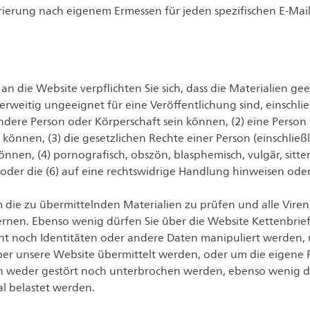
ierung nach eigenem Ermessen für jeden spezifischen E-Mail-
n die Website verpflichten Sie sich, dass die Materialien ge
rweitig ungeeignet für eine Veröffentlichung sind, einschlie
andere Person oder Körperschaft sein können, (2) eine Person
önnen, (3) die gesetzlichen Rechte einer Person (einschließl
nen, (4) pornografisch, obszön, blasphemisch, vulgär, sitten
 oder die (6) auf eine rechtswidrige Handlung hinweisen ode
die zu übermittelnden Materialien zu prüfen und alle Vire
rnen. Ebenso wenig dürfen Sie über die Website Kettenbrie
cht noch Identitäten oder andere Daten manipuliert werden,
ber unsere Website übermittelt werden, oder um die eigene 
n weder gestört noch unterbrochen werden, ebenso wenig da
l belastet werden.