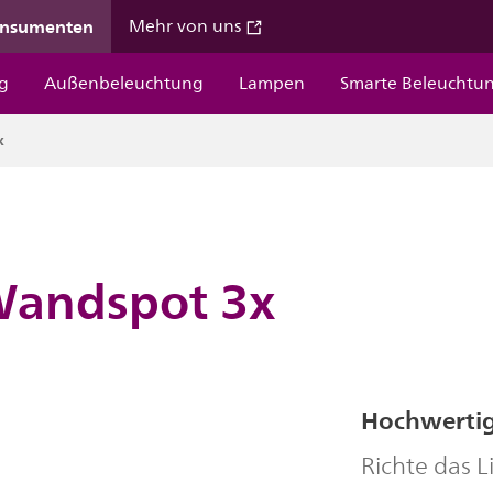
onsumenten
Mehr von uns
g
Außenbeleuchtung
Lampen
Smarte Beleuchtu
x
Wandspot 3x
Hochwertig
Richte das L