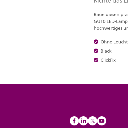
Richte das L
Baue diesen prak
GU10 LED-Lampe 
hochwertiges un
Ohne Leucht
Black
ClickFix