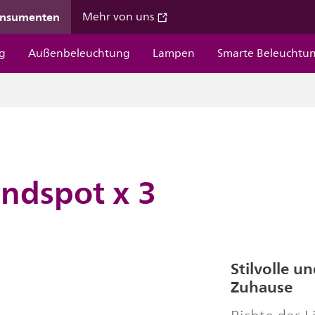
onsumenten
Mehr von uns
g
Außenbeleuchtung
Lampen
Smarte Beleuchtu
ndspot x 3
Stilvolle u
Zuhause