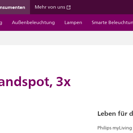
onsumenten
Mehr von uns
g
Außenbeleuchtung
Lampen
Smarte Beleuchtu
andspot, 3x
Leben für 
Philips myLivin