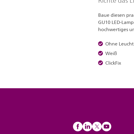
Richte das L
Baue diesen prak
GU10 LED-Lampe 
hochwertiges un
Ohne Leucht
Weiß
ClickFix