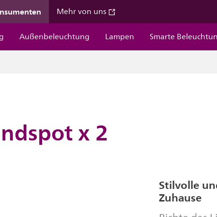
onsumenten
Mehr von uns
g
Außenbeleuchtung
Lampen
Smarte Beleuchtu
ndspot x 2
Stilvolle u
Zuhause