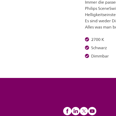
Immer die passe
Philips SceneSw
Helligkeitseinst
Es sind weder D
Alles was man br
2700 K
Schwarz
Dimmbar