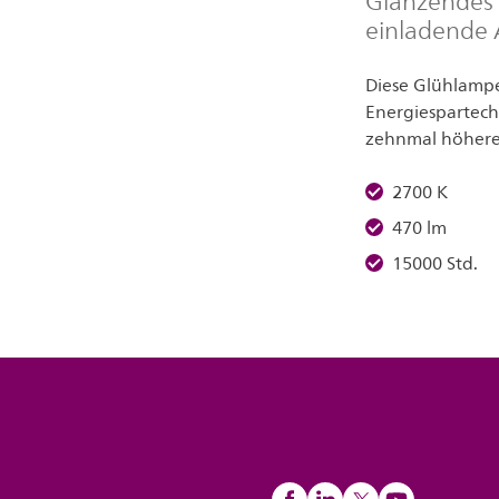
Glänzendes 
einladende
Diese Glühlamp
Energiespartec
zehnmal höhere
2700 K
470 lm
15000 Std.