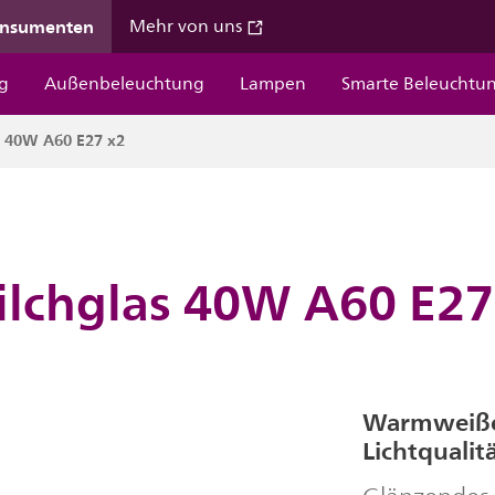
onsumenten
Mehr von uns
g
Außenbeleuchtung
Lampen
Smarte Beleuchtu
s 40W A60 E27 x2
lchglas 40W A60 E27
Warmweißes
Lichtqualit