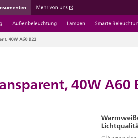
onsumenten
Mehr von uns
g
Außenbeleuchtung
Lampen
Smarte Beleuchtu
rent, 40W A60 B22
ransparent, 40W A60 
Warmweißes
Lichtqualit