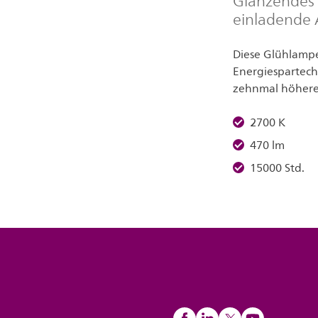
Glänzendes 
einladende
Diese Glühlamp
Energiespartec
zehnmal höhere
2700 K
470 lm
15000 Std.