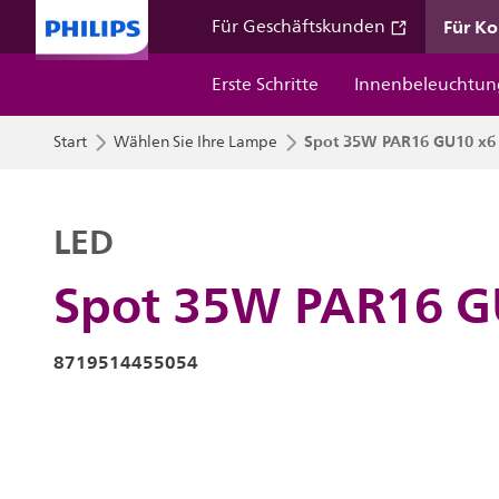
Für K
Für Geschäftskunden
Erste Schritte
Innenbeleuchtun
Spot 35W PAR16 GU10 x6
Start
Wählen Sie Ihre Lampe
LED
Spot 35W PAR16 G
8719514455054