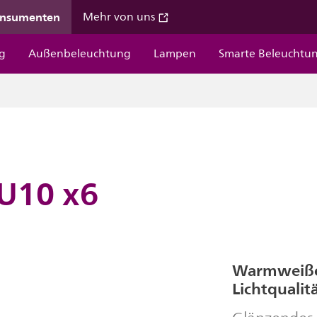
onsumenten
Mehr von uns
g
Außenbeleuchtung
Lampen
Smarte Beleuchtu
U10 x6
Warmweißes
Lichtqualit