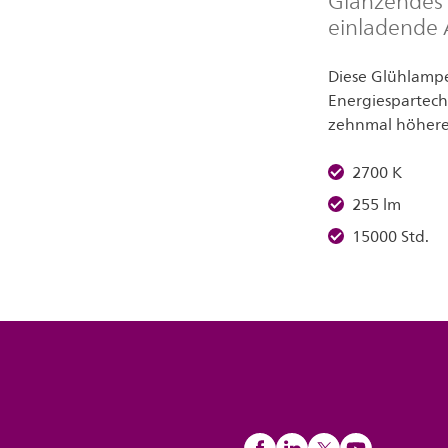
Glänzendes 
einladende
Diese Glühlamp
Energiespartec
zehnmal höhere
2700 K
255 lm
15000 Std.