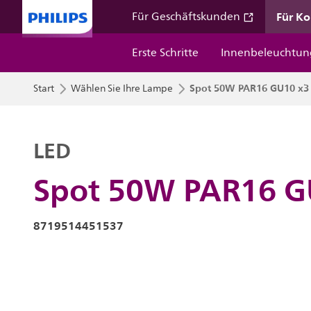
Für K
Für Geschäftskunden
Erste Schritte
Innenbeleuchtun
Spot 50W PAR16 GU10 x3
Start
Wählen Sie Ihre Lampe
LED
Spot 50W PAR16 G
8719514451537