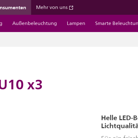
onsumenten
Mehr von uns
g
Außenbeleuchtung
Lampen
Smarte Beleuchtu
U10 x3
Helle LED-
Lichtqualit