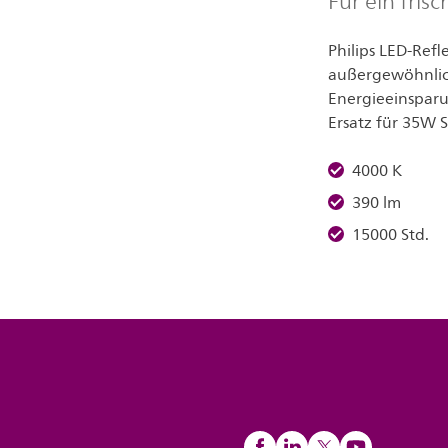
Für ein fri
Philips LED-Refl
außergewöhnlic
Energieeinsparun
Ersatz für 35W 
4000 K
390 lm
15000 Std.