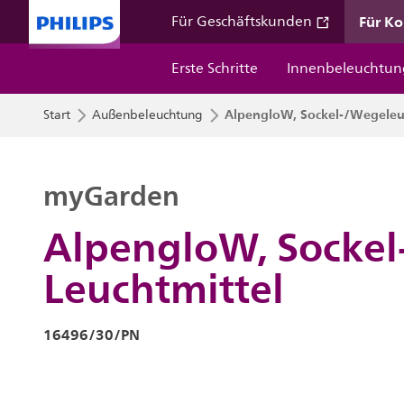
Für K
Für Geschäftskunden
Erste Schritte
Innenbeleuchtun
AlpengloW, Sockel-/Wegeleuc
Start
Außenbeleuchtung
myGarden
AlpengloW, Sockel
Leuchtmittel
16496/30/PN